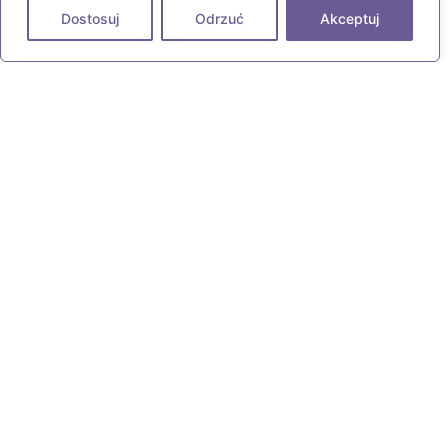
Dostosuj
Odrzuć
Akceptuj
Żłobek Bambam
Adres
ul. Gustawa Morcinka 13
87-100 Toruń
Telefon
+48 531 613 380
+48 510 230 063
Email
biuro@zlobekbambam.pl
Godziny pracy
Pon-Pt: 7:00 - 17:00