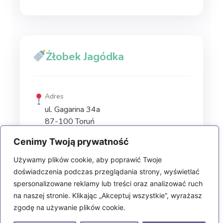
Żłobek Jagódka
Adres
ul. Gagarina 34a
87-100 Toruń
Telefon
Cenimy Twoją prywatność
+48 510 230 063
Email
Używamy plików cookie, aby poprawić Twoje
biuro@zlobekbambam.pl
doświadczenia podczas przeglądania strony, wyświetlać
Godziny pracy
spersonalizowane reklamy lub treści oraz analizować ruch
Pon-Pt: 6:30 -16:30
na naszej stronie. Klikając „Akceptuj wszystkie”, wyrażasz
zgodę na używanie plików cookie.